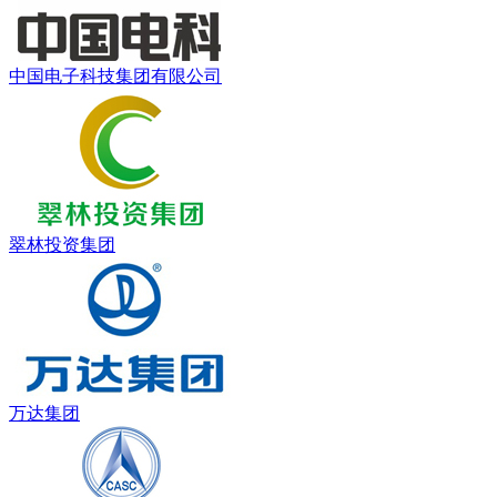
中国电子科技集团有限公司
翠林投资集团
万达集团