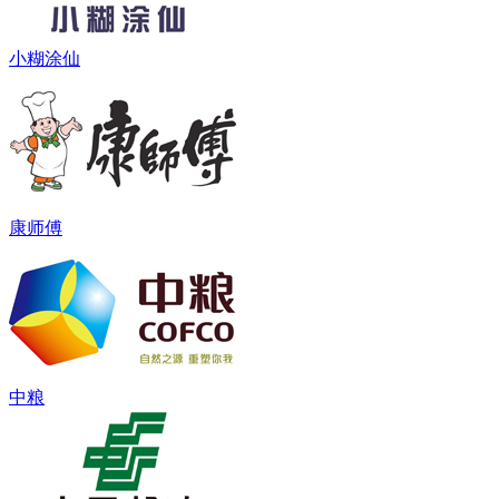
小糊涂仙
康师傅
中粮