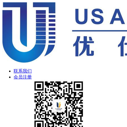
联系我们
会员注册