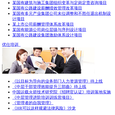
某国有建筑与施工集团组织变革与定岗定责咨询项目
某国有公路建设薪酬绩效管理改革项目
某国有多元产业集团公司末位调整和不胜任退出机制设
计项目
某上市公司薪酬管理体系改革项目
某国有能源公司岗位层级与序列设计项目
某国有公路建设集团激励体系设计项目
优仕培训
《以目标为导向的业务部门人力资源管理》待上线
《中层干部管理效能提升三部曲》待上线
中国运载火箭技术研究院《招聘官认证》培训落地实施
《中层管理进阶培训训练营项目》
《管理者的自我管理》
《HR可以这样规避法律风险》沙龙