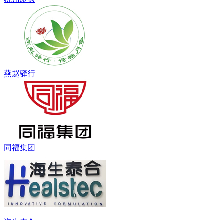
燕赵驿行
同福集团