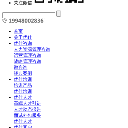
关注微信
首页
关于优仕
优仕咨询
人力资源管理咨询
运营管理咨询
战略管理咨询
微咨询
经典案例
优仕培训
培训产品
优仕培训
优仕人才
高端人才引进
人才动态报告
面试外包服务
优仕人才
优仕客户