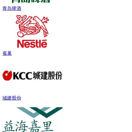
青岛啤酒
雀巢
城建股份